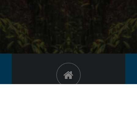
HEAD OFFICE ADDRESS
LOGISTEED Contract Logistics (Thailand)
Public Company Limited.
130/28-29 Moo 1 Theparak Rd,
Bangsaothong Sub-disteict,