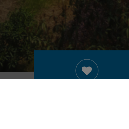
ABOUT US
“LOGISTEED Contract Logistics (Thailand)
Public Company Limited. is a
professional experience in logistics
service in Thailand, we could provide the