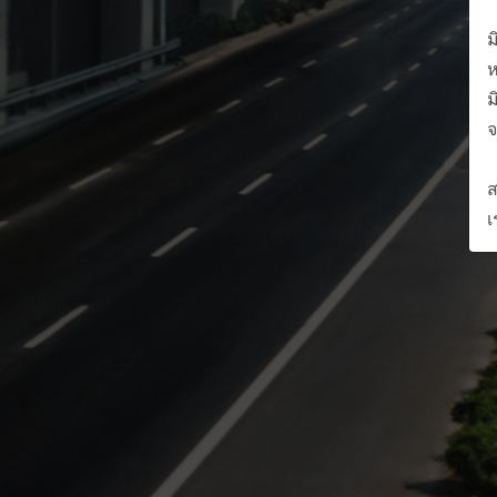
บ
ม
ห
ม
จ
ห
ส
เ