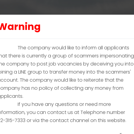
Warning
The company would like to inform all applicants
hat there is currently a group of scammers impersonating
he company to post job vacancies by deceiving you into
oining a LINE group to transfer money into the scammers'
ccount. The company would like to reiterate that the
 LCT, the leading logistics 
ompany has no policy of collecting any money from
provider for your business
pplicants.
If you have any questions or need more
nformation, you can contact us at Telephone number
2-315-7333 or via the contact channel on this website.
CONTACT US!