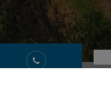
SUPPORT THAILAND:
+66 2 315 7333
Email Address :
LCT-BD-3PL@logisteed.com
LCT-BD-AUTOMOTIVE@logisteed.com